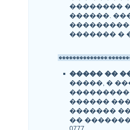
�������� 
������. ��
����������
������� � �
�������������� ������
����� �� �
�����, � �
����������
������ ��
������� ��
�� ������
0777.