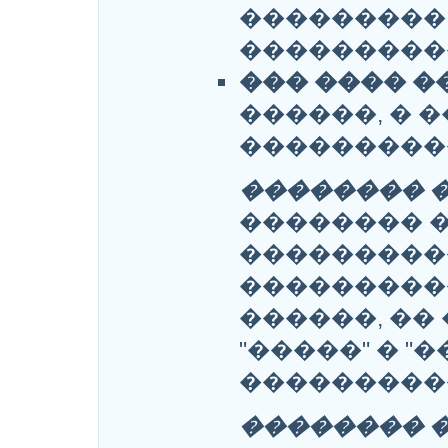
���������
���������
��� ���� �
������, � 
���������
�������� 
�������� 
���������
���������
������, ��
"�����" � "
���������
�������� 