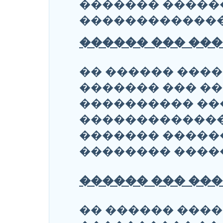
������� �����
������������
������ ��� ���
�� ������ ���
������� ��� ��
���������� ��
�������������
������� ������
�������� ����
������ ��� ���
�� ������ ���