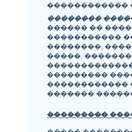
������������ 
�������� ����
������ �� ����
����������� �
��������, ���
�����. ������
�������������
��������� ���
������������ 
������� ������
��������� ����