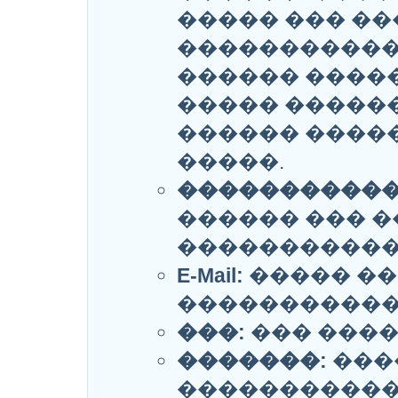
����� ��� ��
�����������
������ �����
����� ������
������ ����
�����.
�����������
������ ��� �
�����������
E-Mail:
����� �
�������������
���:
��� ����
�������:
���
�����������