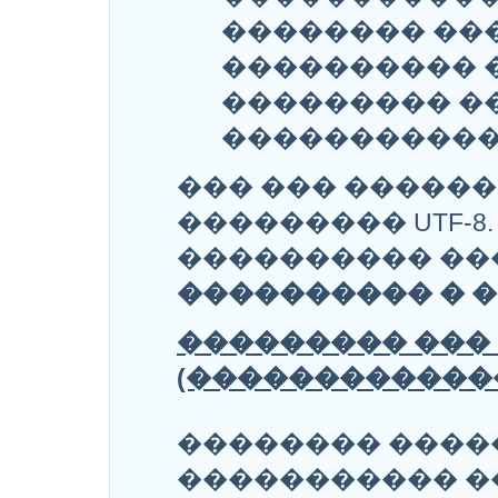
�������� ��
���������� �
��������� �
�����������
��� ��� ������
��������� UTF-8
���������� ��
���������� � �
��������� ���
(������������
�������� ����
����������� 