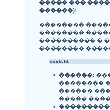
����� ��� ����
������):
�������� ����
�������� ����
���������� � �
�������� �����
��� MySql:
������:
���
�������� 
������ ���
����� ������
���������