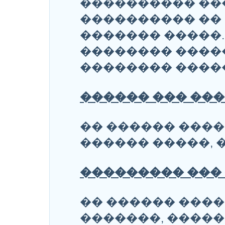
���������� ��
���������� ��
������� �����.
�������� ����
�������� ����
������ ��� ���
�� ������ ���
������ �����, 
��������� ��� 
�� ������ ���
�������, ����