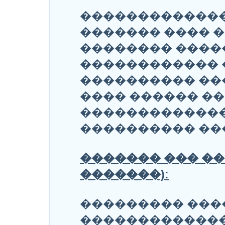
�������������
������� ���� 
�������� ����
������������ 
���������� ��
���� ������ �
�������������
���������� ��
������� ��� �
�������):
��������� ���
�������������