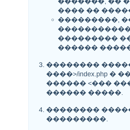
�������, �� 
���� �� ����
���������, �
������������
��������� �
������ ����
�������� �������
����>/index.php 
������ <��� ��
������ �����.
�������� ����
���������.