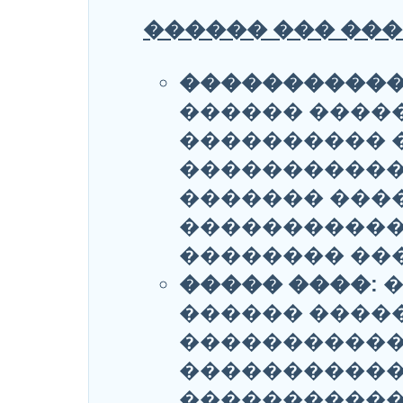
������ ��� ���
�����������
������ ����
���������� 
������������
������� ���
�����������
�������� ���
����� ����:
�
������ ����
�����������
�����������
�����������