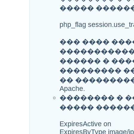
����� �����
php_flag session.use_tr
��� ���� ��
�����������
������ � ���
��������� �
�� ��������
Apache.
�������� � ���
����� �����
ExpiresActive on
ExpiresByType image/jp