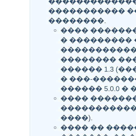
������������
����������� 
��������.
���� �������
� ��������� �
�����������
�������� ���
������ 1.3 (
� ���-��������
������ 5.0.0 � 
���� ������
����������� �
����).
���� �� ���