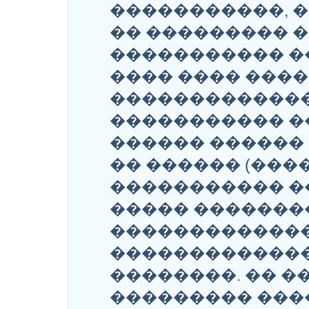
�����������, 
�� ��������� 
����������� �
���� ���� ����
������������
����������� �
������ ������
�� ������ (���
����������� �
����� �������
�������������
�������������
��������. �� �
��������� ���