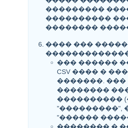
����� �������
��������� ���
���������� ��
�������� ����
���� ��� ����
�������������
��� ������ 
CSV ���� � ��
�������. ���
�������� ��
���������� 
"���������",
"������ ����
�������� � ���