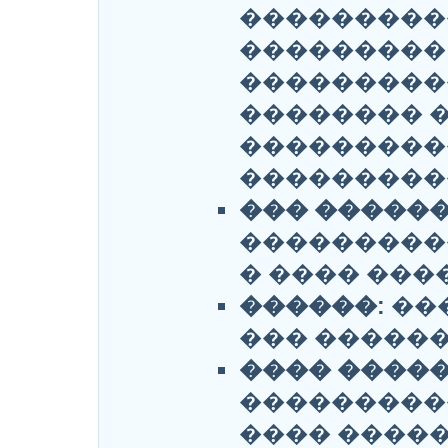
���������
���������
���������
�������� 
���������
���������
��� �����
���������
� ���� ���
������:
��
��� ������
���� �����
����������
���� �����