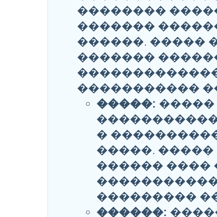
�������� ����
������� �����
������. ����� 
������� �����
�������������
����������� �
�����:
����� 
�����������
� ���������
�����. �����
������ ���� 
�����������
��������� ��
������:
����