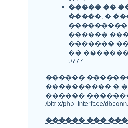
����� �� �
�����, � �
���������
������ ��
������� ��
�� ������
0777.
������ ������
���������� � �
������ ������
/bitrix/php_interface/dbconn
������ ��� ��