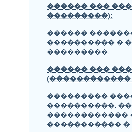
������ ��� ���
���������):
������ ������
���������� � �
���������.
������ ��� ��
(������������ 
��������� ���
����������. ��
������������ 
����������� � 