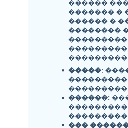
������ ��
������� �
������ � �
�������� �
���������
���������
����������
�����:
���
���������
����������
������:
��
���������
����������
��� ������