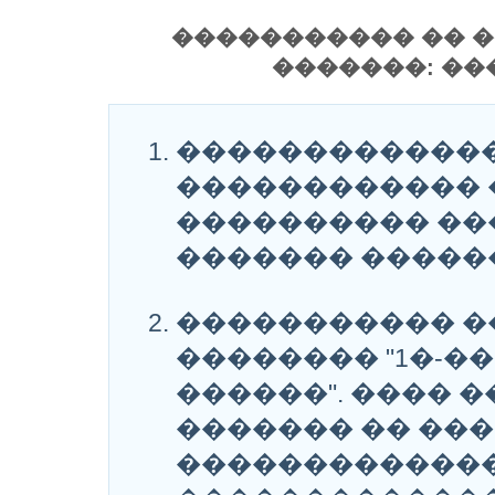
����������� �� �
�������: ��
�������������
������������ �
���������� ��
������� ������
����������� �
�������� "1�-�
������". ���� 
������� �� ��
�������������