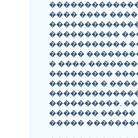
�������������
���� ���� ����
������������
���������� ��
����������� �
����� �������
� ���� �������
��������� ���
������� � ���
�������������
����������, �
������� �����
����� �������