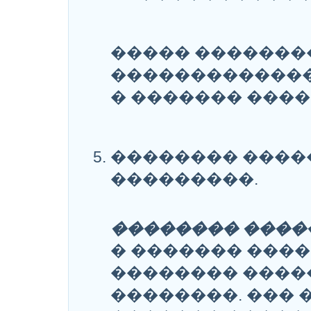
����� �������
�������������
� ������� ����
�������� ����
���������.
�������� ����
� ������� ����
�������� ����
��������. ��� 