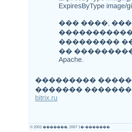
ExpiresByType image/gif
��� ����, ��
�����������
��������� �
�� ��������
Apache.
��������� �����
������� �������
bitrix.ru
© 2002 �������, 2007 1�-�������