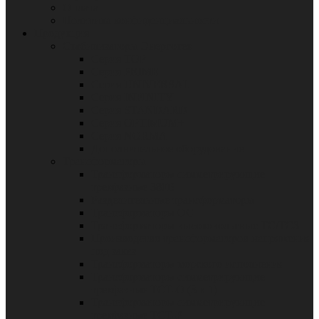
Оплата
Политика конфиденциальности
Продукция
Стабилизаторы Энерготех
Серия TOP
Серия PRIME
Серия UNIVERSAL
Серия INFINITY
Серия STANDARD
Серия OPTIMUM+
Серия NORMA
Дополнительное оборудование
Трансформаторы
Трансформаторы симметрирующие
трехфазные 380В
Разделительные трансформаторы
Трансформаторы ОС
Трансформаторы высоковольтные ТС/ТСЗ
Производство трансформаторов напряжения
под заказ
Трансформаторы морского исполнения
Трансформаторы симметрирующие
трехфазные ТСТ-О (3 в 1)
Трансформаторы симметрирующие
трехфазные ТСТ-Р