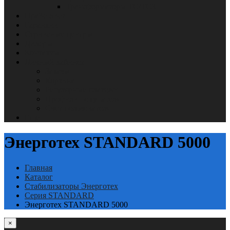
Трансформаторы ТС/ТСЗ
Прайс-лист
Гарантии
Сервисные центры
Дилеры
Контакты
Личный кабинет
Заказы
Корзина
Регулярные платежи
Профили покупателя
Счет пользователя
Еще
Энерготех STANDARD 5000
Главная
Каталог
Стабилизаторы Энерготех
Серия STANDARD
Энерготех STANDARD 5000
×