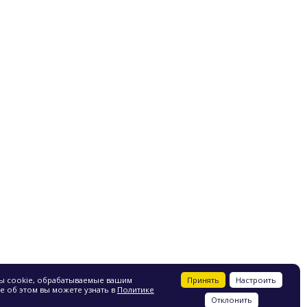
г. Москва
8 495 220 17 01
info@energoteh.ru
Принять
Настроить
лы cookie, обрабатываемые вашим
е об этом вы можете узнать в
Политике
Отклонить