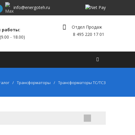
info@energoteh.ru
Отдел Продаж
 работы:
8 495 220 17
01
9.00 - 18.00)
леры
Контакты
Личный кабинет
Еще
талог
Трансформаторы
Трансформаторы ТС/ТСЗ