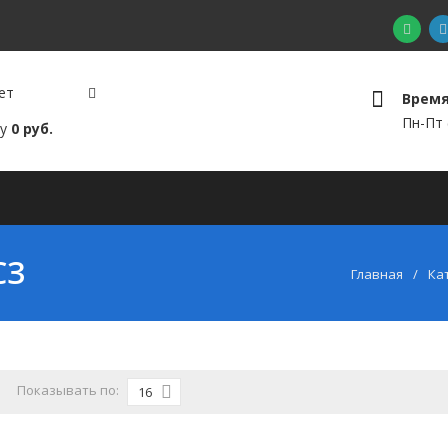
ет
Время
а
Пн-Пт (
му
0 руб.
райс-лист
Гарантии
Сервисные центры
Ди
СЗ
Главная
Ка
Показывать по:
16