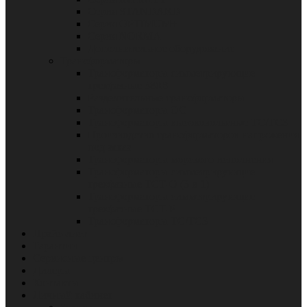
Серия STANDARD
Серия OPTIMUM+
Серия NORMA
Дополнительное оборудование
Трансформаторы
Трансформаторы симметрирующие
трехфазные 380В
Разделительные трансформаторы
Трансформаторы ОС
Трансформаторы высоковольтные ТС/ТСЗ
Производство трансформаторов напряжения
под заказ
Трансформаторы морского исполнения
Трансформаторы симметрирующие
трехфазные ТСТ-О (3 в 1)
Трансформаторы симметрирующие
трехфазные ТСТ-Р
Трансформаторы ТС/ТСЗ
Прайс-лист
Гарантии
Сервисные центры
Дилеры
Контакты
Личный кабинет