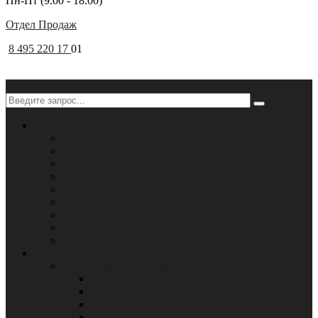
Пн-Пт (9.00 - 18.00)
Отдел Продаж
8 495 220 17
01
✕
Покупателям
О компании
Дилеры
Прайс-лист
Гарантии
Сервисные центры
Доставка
Сертификаты
Оплата
Политика конфиденциальности
Продукция
Стабилизаторы Энерготех
Серия TOP
Серия PRIME
Серия UNIVERSAL
Серия INFINITY