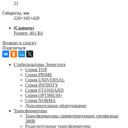
21
Габариты, мм
220×345×420
(Скачать)
Размер: 401 Кб
Возврат к списку
Поделиться:
Стабилизаторы Энерготех
Серия TOP
Серия PRIME
Серия UNIVERSAL
Серия INFINITY
Серия STANDARD
Серия OPTIMUM+
Серия NORMA
Дополнительное оборудование
Трансформаторы
Трансформаторы симметрирующие трехфазные
380В
Разделительные трансформаторы